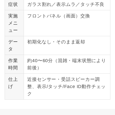
症状
ガラス割れ／表示ムラ／タッチ不良
実施
フロントパネル（画面）交換
メニ
ュー
デー
初期化なし・そのまま返却
タ
作業
約40〜60分（混雑・端末状態により
時間
前後）
仕上
近接センサー・受話スピーカー調
げ
整、表示/タッチ/Face ID動作チェッ
ク