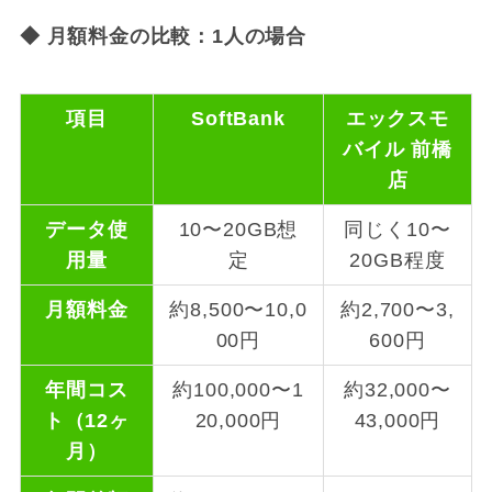
◆
月額料金の比較：1人の場合
項目
SoftBank
エックスモ
バイル 前橋
店
データ使
10〜20GB想
同じく10〜
用量
定
20GB程度
月額料金
約8,500〜10,0
約2,700〜3,
00円
600円
年間コス
約100,000〜1
約32,000〜
ト（12ヶ
20,000円
43,000円
月）