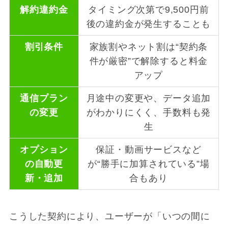
解約違約金
タイミング次第で9,500円前
後の違約金が発生することも
割引条件
家族割やネット割は“契約条
件が厳密”で解除すると料金
アップ
通信プラン
月途中の変更や、データ追加
の変更
がわかりにくく、手数料も発
生
オプション
保証・動画サービスなど
の自動更
が“勝手に加算されている”場
新・追加
合もあり
こうした契約により、ユーザーが「いつの間に