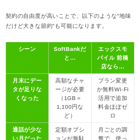
契約の自由度が高いことで、以下のような“地味
だけど大きな節約”も可能になります。
シーン
SoftBank
だ
エックスモ
と…
バイル 前橋
店なら…
月末にデー
高額なチャ
プラン変更
タが足りな
ージが必要
か無料Wi-Fi
くなった
（1GB＝
活用で追加
1,100円な
料金ほぼゼ
ど）
ロ
通話が少な
定額オプシ
月ごとの調
い月だった
ョンが無駄
整で、使っ