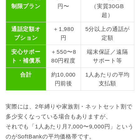
制限プラン
円〜
（実質30GB
超）
通話定額オ
＋1,980
5分以上の通話が
プション
円
定額
安心サポー
＋550〜8
端末保証／遠隔
ト・補償系
80円程度
サポート等
合計
約10,000
1人あたりの平均
円前後
支払額
実際には、2年縛りや家族割・ネットセット割で
多少安くなっている場合もありますが、
それでも「1人あたり月7,000〜9,000円」という
のがSoftBankの平均価格帯です。