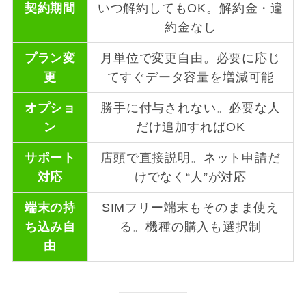
契約期間
いつ解約してもOK。解約金・違
約金なし
プラン変
月単位で変更自由。必要に応じ
更
てすぐデータ容量を増減可能
オプショ
勝手に付与されない。必要な人
ン
だけ追加すればOK
サポート
店頭で直接説明。ネット申請だ
対応
けでなく“人”が対応
端末の持
SIMフリー端末もそのまま使え
ち込み自
る。機種の購入も選択制
由