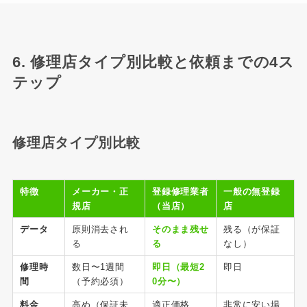
6. 修理店タイプ別比較と依頼までの4ス
テップ
修理店タイプ別比較
特徴
メーカー・正
登録修理業者
一般の無登録
規店
（当店）
店
データ
原則消去され
そのまま残せ
残る（が保証
る
る
なし）
修理時
数日〜1週間
即日（最短2
即日
間
（予約必須）
0分〜）
料金
高め（保証未
適正価格
非常に安い場