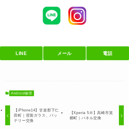
LINE
メール
電話
Android修理
【iPhone14】甘楽郡下仁
【Xperia 5Ⅲ】高崎市箕
田町｜背面ガラス、バッ
郷町｜パネル交換
テリー交換