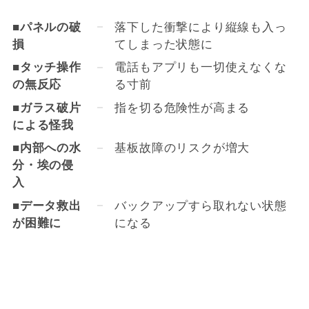
■
パネルの破
落下した衝撃により縦線も入っ
損
てしまった状態に
■
タッチ操作
電話もアプリも一切使えなくな
の無反応
る寸前
■
ガラス破片
指を切る危険性が高まる
による怪我
■
内部への水
基板故障のリスクが増大
分・埃の侵
入
■
データ救出
バックアップすら取れない状態
が困難に
になる