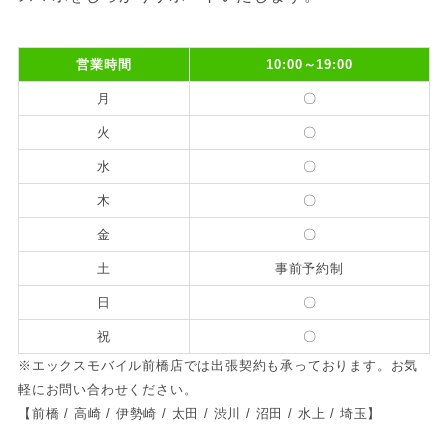
営業時間
10:00～19:00
月
〇
火
〇
水
〇
木
〇
金
〇
土
事前予約制
日
〇
祝
〇
※エックスモバイル前橋店では出張契約も承っております。お気
軽にお問い合わせください。
【前橋 / 高崎 / 伊勢崎 / 太田 / 渋川 / 沼田 / 水上 / 埼玉】