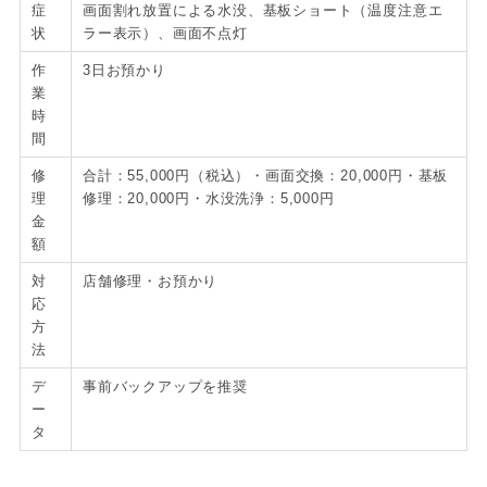
症
画面割れ放置による水没、基板ショート（温度注意エ
状
ラー表示）、画面不点灯
作
3日お預かり
業
時
間
修
合計：55,000円（税込）・画面交換：20,000円・基板
理
修理：20,000円・水没洗浄：5,000円
金
額
対
店舗修理・お預かり
応
方
法
デ
事前バックアップを推奨
ー
タ