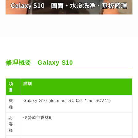
修理概要
Galaxy S10
項
詳細
目
機
Galaxy S10 (docomo: SC-03L / au: SCV41)
種
お
伊勢崎市香林町
客
様