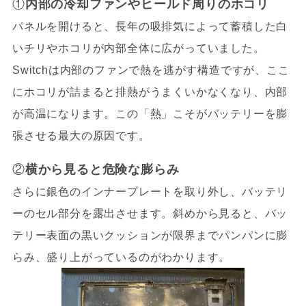
①
内部の冷却ファンやヒールド周りのホコリ
パネルを開けると、長年の吸排気によって蓄積した白
いチリやホコリが内部全体に広がっていました。
Switchは内部のファンで熱を逃がす構造ですが、ここ
にホコリが詰まると排熱がうまくいかなくなり、内部
が高温になります。この「熱」こそがバッテリーを膨
張させる最大の原因です。
②
横から見ると危険な膨らみ
さらに銀色のインナープレートを取り外し、バッテリ
ーのセル部分を露出させます。斜めから見ると、バッ
テリー表面の黒いクッションが限界までパンパンに膨
らみ、盛り上がっているのがわかります。