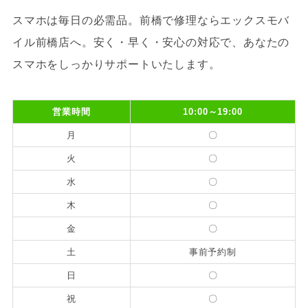
スマホは毎日の必需品。前橋で修理ならエックスモバ
イル前橋店へ。安く・早く・安心の対応で、あなたの
スマホをしっかりサポートいたします。
営業時間
10:00～19:00
月
〇
火
〇
水
〇
木
〇
金
〇
土
事前予約制
日
〇
祝
〇